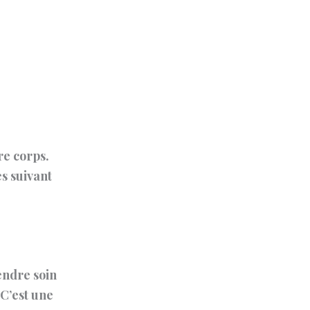
re corps.
s suivant
endre soin
 C’est une