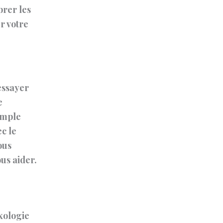
brer les
r votre
’essayer
e
simple
ec le
ous
us aider.
xologie