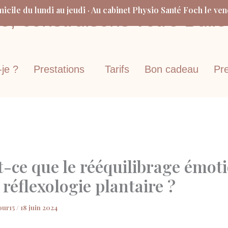
icile du lundi au jeudi · Au cabinet Physio Santé Foch le ve
, construisons votre Bull
-je ?
Prestations
Tarifs
Bon cadeau
Pr
t-ce que le rééquilibrage émot
 réflexologie plantaire ?
our15
/
18 juin 2024