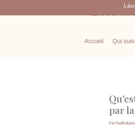
Aller
À dom
Ensemble
au
contenu
Accueil
Qui suis
Qu’es
par la
Par
bulledam