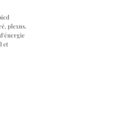
pied
ré, plexus,
 d’énergie
l et