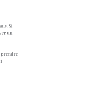
ans. Si
uver un
r prendre
ut