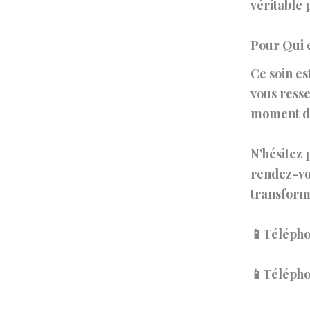
véritable 
Pour Qui e
Ce soin es
vous resse
moment de 
N’hésitez 
rendez-vo
transform
📱Télépho
📱Télépho