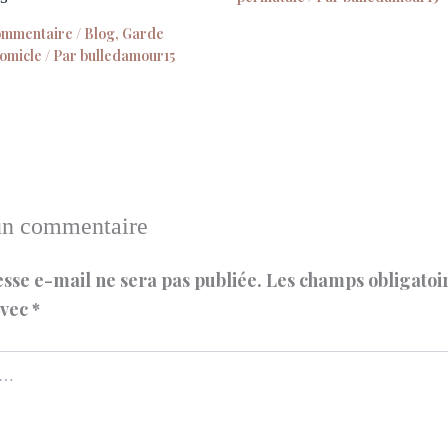
commentaire
/
Blog
,
Garde
domicle
/ Par
bulledamour15
un commentaire
sse e-mail ne sera pas publiée.
Les champs obligatoir
avec
*