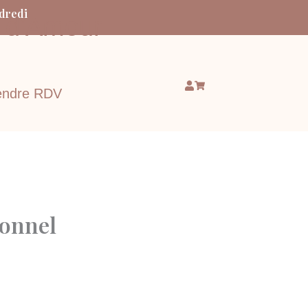
ndredi
e d’Amour
endre RDV
ionnel