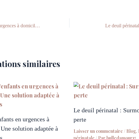
Garde d’enfants en urgences à domicile : Une solution adaptée à vos besoins
Le deuil périnata
tions similaires
Le deuil périnatal : Surmo
fants en urgences à
perte
 Une solution adaptée à
Laisser un commentaire
/
Blog
,
s
périnatale
/ Par
bulledamour15