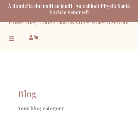
Aller
À domicile du lundi au jeudi · Au cabinet Physio Santé
au
Foch le vendredi
contenu
Ensemble, construisons votre Bulle d’Amour
Menu
Blog
Your blog category