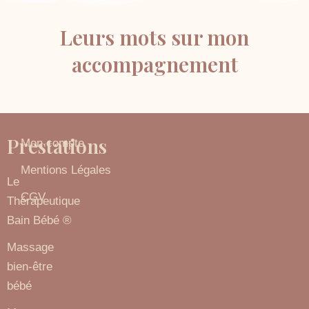
Leurs mots sur mon
accompagnement
Prestations
Prestations
Mon compte
Mentions Légales
Le
CGV
Thérapeutique
Bain Bébé ®
Massage
bien-être
bébé