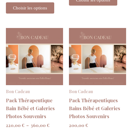
Choisir les options
Choisir les options
Plage
Ce
de
produit
prix :
220,00 €
a
à
plusieurs
360,00 €
variations.
Les
options
peuvent
Bon Cadeau
Bon Cadeau
être
Pack Thérapeutique
Pack Thérapeutiques
choisies
Bain Bébé et Galeries
Bains Bébé et Galeries
sur
Photos Souvenirs
Photos Souvenirs
la
220,00
€
–
360,00
€
200,00
€
page