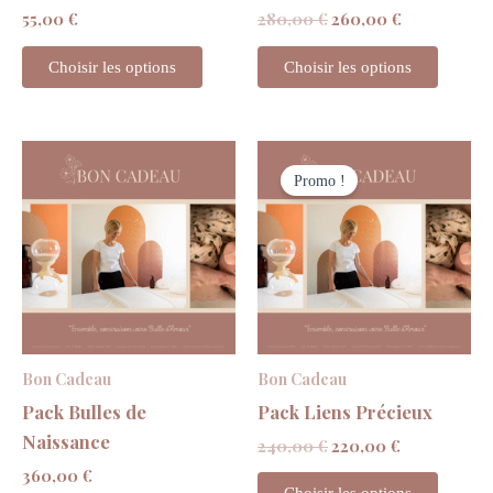
55,00
€
280,00
€
260,00
€
Choisir les options
Choisir les options
Le
Le
prix
prix
Promo !
initial
actuel
était :
est :
240,00 €.
220,00 €.
Bon Cadeau
Bon Cadeau
Pack Bulles de
Pack Liens Précieux
Naissance
240,00
€
220,00
€
360,00
€