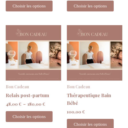
du
Choisir les options
Choisir les options
produit
Plage
Ce
de
produit
prix :
48,00 €
a
à
plusieurs
180,00 €
variations.
Les
options
peuvent
Bon Cadeau
Bon Cadeau
être
Relais post-partum
Thérapeutique Bain
choisies
Bébé
48,00
€
–
180,00
€
sur
100,00
€
la
Choisir les options
page
Choisir les options