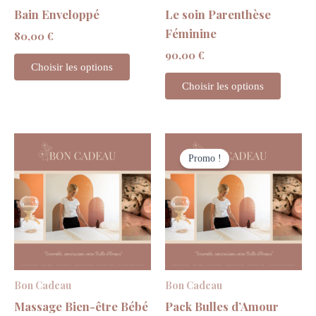
Bain Enveloppé
Le soin Parenthèse
Féminine
80,00
€
90,00
€
Choisir les options
Choisir les options
Le
Le
prix
prix
Promo !
initial
actuel
était :
est :
280,00 €.
260,00 €.
Bon Cadeau
Bon Cadeau
Massage Bien-être Bébé
Pack Bulles d’Amour