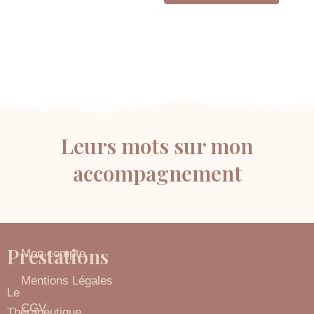
du
produit
Leurs mots sur mon
accompagnement
Prestations
Prestations
Mon compte
Mentions Légales
Le
CGV
Thérapeutique