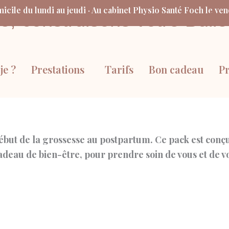
icile du lundi au jeudi · Au cabinet Physio Santé Foch le ve
, construisons votre Bull
je ?
Prestations
Tarifs
Bon cadeau
P
ut de la grossesse au postpartum. Ce pack est conçu
adeau de bien-être, pour prendre soin de vous et de v